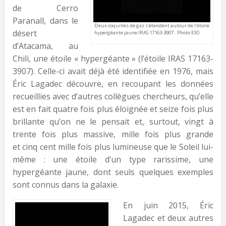
de Cerro
Paranall, dans le
Deux coquilles de gaz s’étendent autour de l’étoile
désert
hypergéante jaune IRAS 17163-3907 . Photo ESO
d’Atacama, au
Chili, une étoile « hypergéante » (l’étoile IRAS 17163-
3907). Celle-ci avait déjà été identifiée en 1976, mais
Éric Lagadec découvre, en recoupant les données
recueillies avec d’autres collègues chercheurs, qu’elle
est en fait quatre fois plus éloignée et seize fois plus
brillante qu’on ne le pensait et, surtout, vingt à
trente fois plus massive, mille fois plus grande
et cinq cent mille fois plus lumineuse que le Soleil lui-
même : une étoile d’un type rarissime, une
hypergéante jaune, dont seuls quelques exemples
sont connus dans la galaxie.
En juin 2015, Éric
Lagadec et deux autres