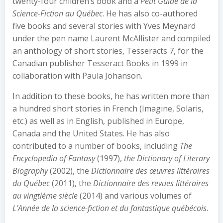
twenty-four children’s book and a
Petit Guide de la
Science-Fiction au Québec
. He has also co-authored
five books and several stories with Yves Meynard
under the pen name Laurent McAllister and compiled
an anthology of short stories, Tesseracts 7, for the
Canadian publisher Tesseract Books in 1999 in
collaboration with Paula Johanson.
In addition to these books, he has written more than
a hundred short stories in French (Imagine, Solaris,
etc.) as well as in English, published in Europe,
Canada and the United States. He has also
contributed to a number of books, including
The
Encyclopedia of Fantasy
(1997),
the Dictionary of Literary
Biography
(2002), the
Dictionnaire des œuvres littéraires
du Québec
(2011), the
Dictionnaire des revues littéraires
au vingtième siècle
(2014) and various volumes of
L’Année de la science-fiction et du fantastique québécois
.