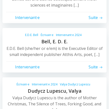
sciences et imaginaires […]
Intervenant·e
Suite
E.D.E. Bell
Écrivain·e
Intervenant·e 2024
Bell, E. D. E.
E.D.E. Bell (she/her or e/em) is the Executive Editor of
small independent publisher Atthis Arts, poet, […]
Intervenant·e
Suite
Écrivain·e
Intervenant·e 2024
Valya Dudycz Lupescu
Dudycz Lupescu, Valya
Valya Dudycz Lupescu is the author of Mother
Christmas, The Silence of Trees, Forking Good, and