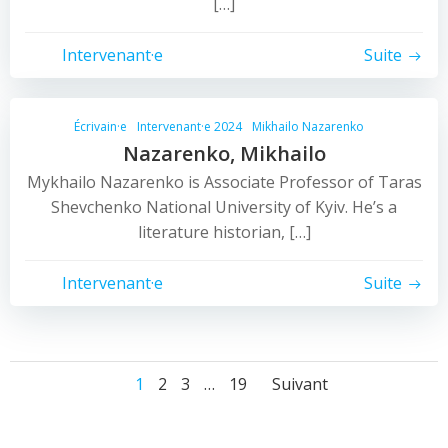
[…]
Intervenant·e
Suite
Écrivain·e
Intervenant·e 2024
Mikhailo Nazarenko
Nazarenko, Mikhailo
Mykhailo Nazarenko is Associate Professor of Taras
Shevchenko National University of Kyiv. He’s a
literature historian, […]
Intervenant·e
Suite
Posts
Posts
Page
Page
Page
Page
1
2
3
…
19
Suivant
navigation
navigatio