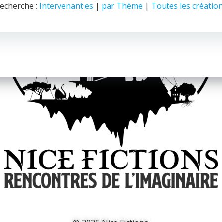
echerche :
Intervenant·es
|
par Thème
|
Toutes les créatio