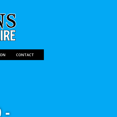
ION
CONTACT
0-