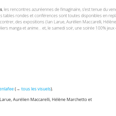
ns
, les rencontres azuréennes de l’imaginaire, s’est tenue du ve
s tables rondes et conférences sont toutes disponibles en repl
ncontrer, des expositions (Ian Larue, Aurélien Maccarelli, Hélèn
teliers manga et anime… et, le samedi soir, une soirée 100% je
enlafee
(→
tous les visuels
).
an Larue, Aurélien Maccarelli, Hélène Marchetto et