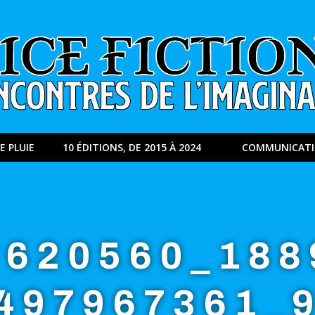
E PLUIE
10 ÉDITIONS, DE 2015 À 2024
COMMUNICAT
7620560_188
497967361_