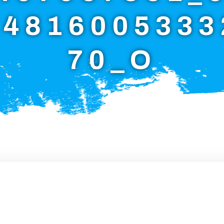
24816005333
70_O