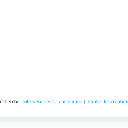
echerche :
Intervenant·es
© 2026 Nice Fictions.
|
par Thème
|
Toutes les créatio