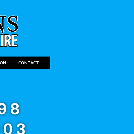
ION
CONTACT
98
903