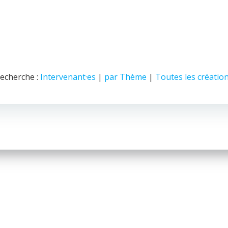
echerche :
Intervenant·es
|
par Thème
|
Toutes les créatio
© 2026 Nice Fictions.