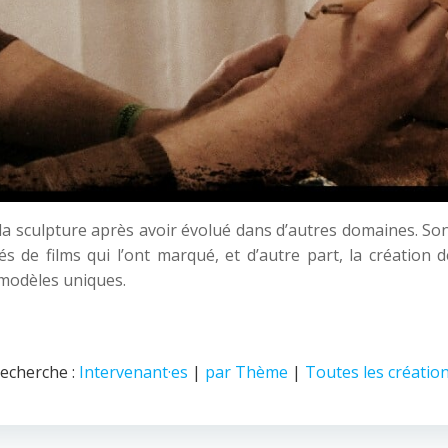
© 2026 Nice Fictions.
a sculpture après avoir évolué dans d’autres domaines. Son a
rés de films qui l’ont marqué, et d’autre part, la créatio
 modèles uniques.
echerche :
Intervenant·es
|
par Thème
|
Toutes les créatio