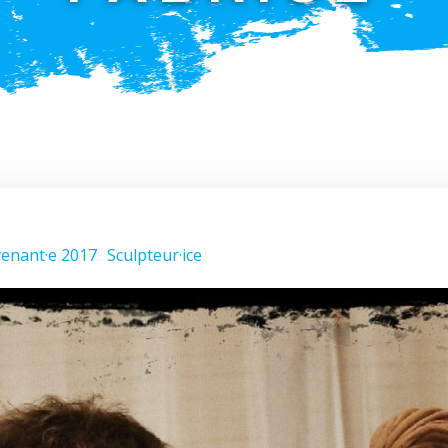
venant·e 2017
Sculpteur·ice