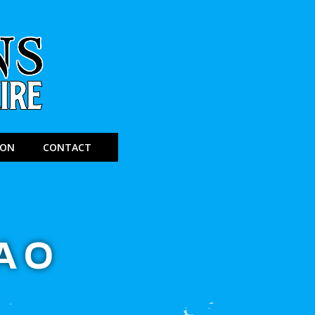
ION
CONTACT
AO