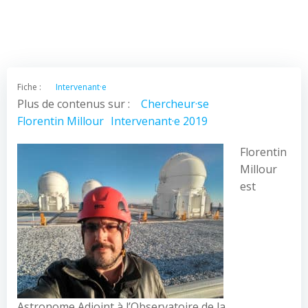
Fiche :
Intervenant·e
Plus de contenus sur :
Chercheur·se
Florentin Millour
Intervenant·e 2019
Florentin
Millour
est
Astronome Adjoint à l’Observatoire de la