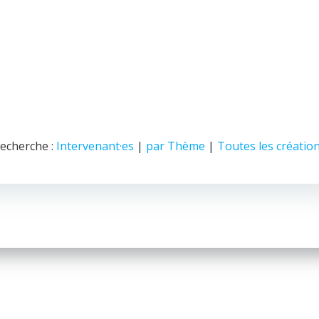
echerche :
Intervenant·es
|
par Thème
|
Toutes les créatio
© 2026 Nice Fictions.