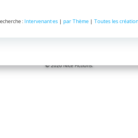
echerche :
Intervenant·es
|
par Thème
|
Toutes les créatio
© 2026 Nice Fictions.