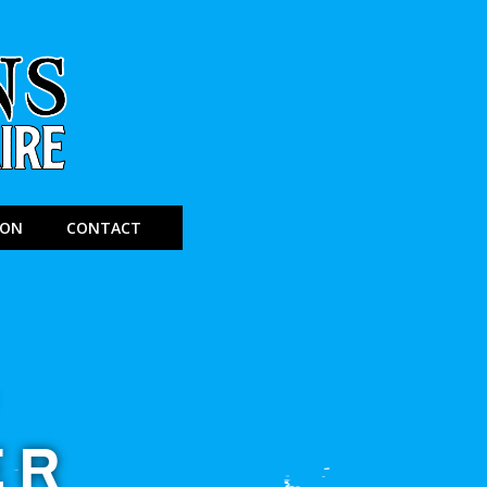
ION
CONTACT
–
ER