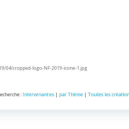
2019/04/cropped-logo-NF-2019-icone-1.jpg
echerche :
Intervenant·es
|
par Thème
|
Toutes les créatio