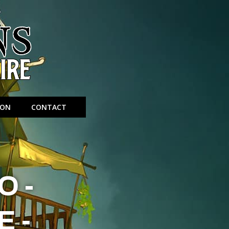
ION
CONTACT
O-
E-