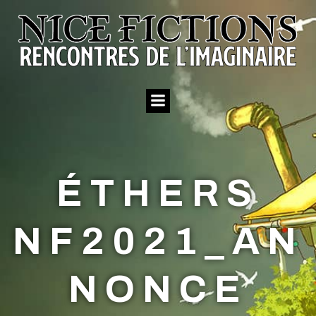
Aller
au
contenu
ÉTHERS
NF2021_AN
NONCE