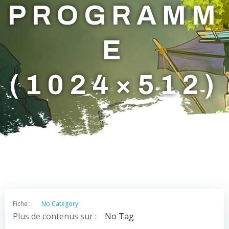
PROGRAMM
E
(1024×512)
Fiche :
No Category
Plus de contenus sur :
No Tag