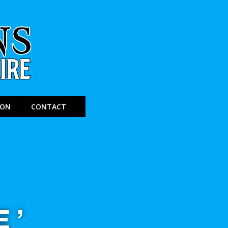
ION
CONTACT
E’