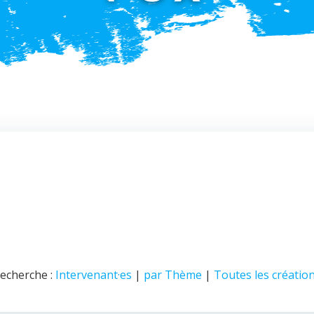
echerche :
Intervenant·es
|
par Thème
|
Toutes les créatio