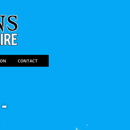
ION
CONTACT
-