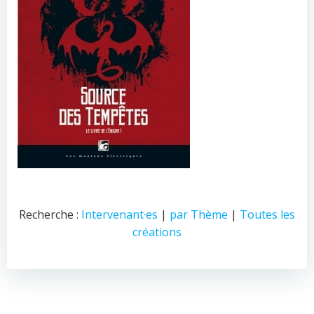
Recherche :
Intervenant·es
|
par Thème
|
Toutes les
créations