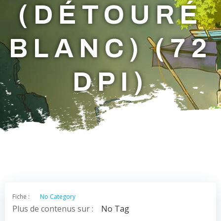
(DÉTOURÉ
BLANC) (72
DPI)
Fiche :
No Category
Plus de contenus sur :
No Tag