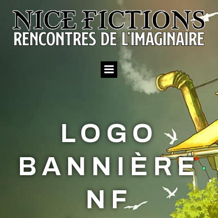
Aller
au
contenu
LOGO
BANNIÈRE
NF