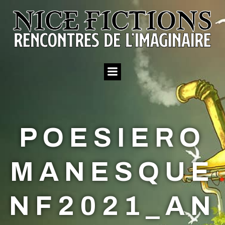
Aller
au
contenu
POESIERO
MANESQUE
NF2021_AN