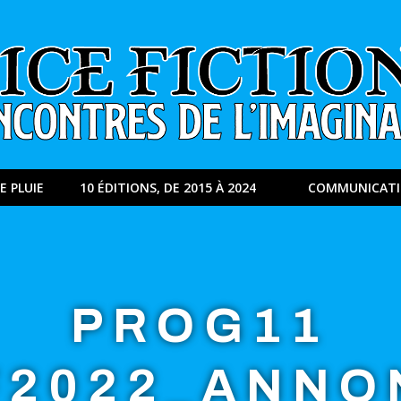
E PLUIE
10 ÉDITIONS, DE 2015 À 2024
COMMUNICAT
PROG11
F2022_ANNO