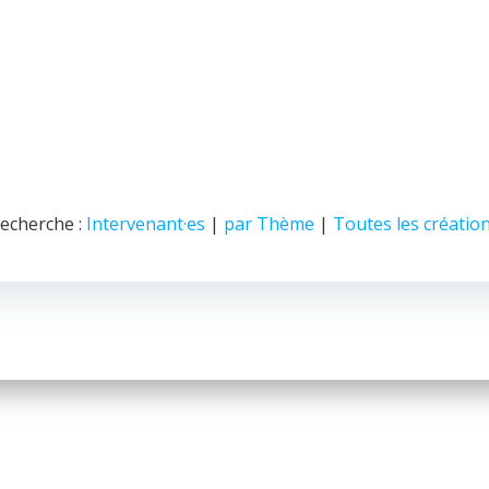
echerche :
Intervenant·es
|
par Thème
|
Toutes les créatio
© 2026 Nice Fictions.