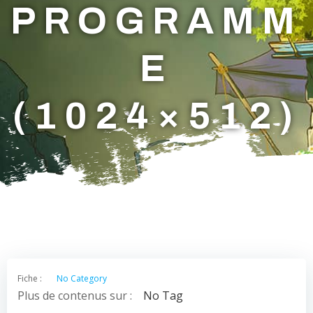
PROGRAMM
E
(1024×512)
Fiche :
No Category
Plus de contenus sur :
No Tag