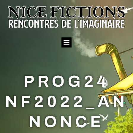
Aller
au
contenu
PROG24
NF2022_AN
NONCE