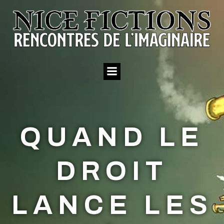
Aller
au
contenu
QUAND LE
DROIT
LANCE LES