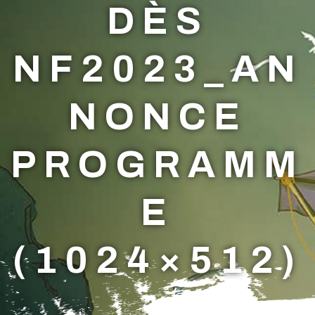
DÈS
NF2023_AN
NONCE
PROGRAMM
E
(1024×512)