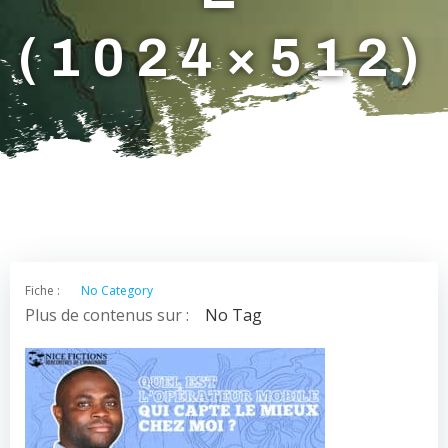
(1024×512)
Fiche :
No Category
Plus de contenus sur :
No Tag