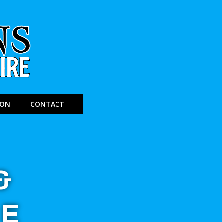
ION
CONTACT
&
DE