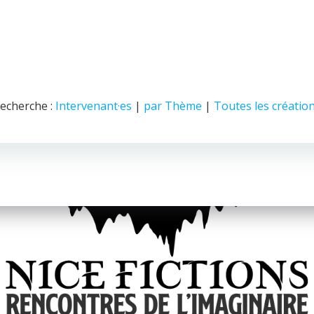
echerche :
Intervenant·es
|
par Thème
|
Toutes les créatio