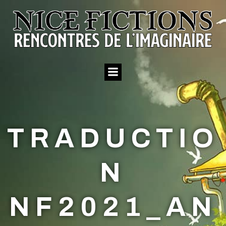
Aller
au
contenu
TRADUCTIO
N
NF2021_AN