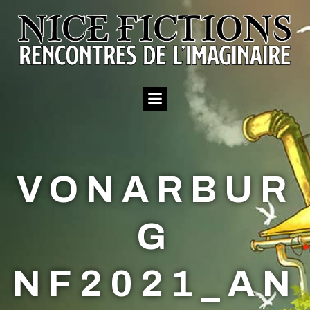
Aller
au
contenu
VONARBUR
G
NF2021_AN