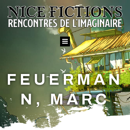
Aller
au
contenu
FEUERMAN
N, MARC