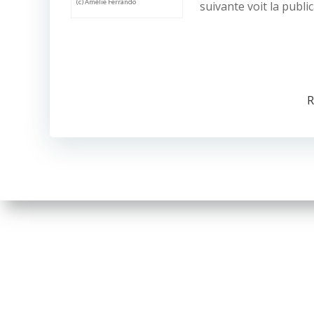
(c) Amélie Ferrando
suivante voit la publi
R