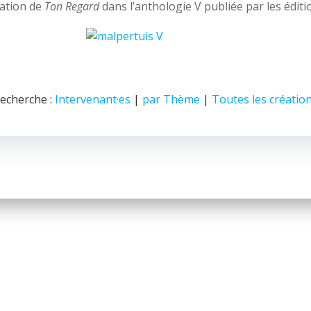
cation de
Ton Regard
dans l’anthologie V publiée par les éditi
echerche :
Intervenant·es
|
par Thème
|
Toutes les créatio
© 2026 Nice Fictions.