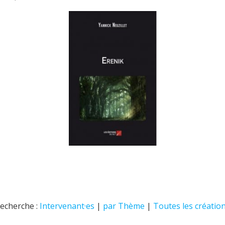
echerche :
Intervenant·es
|
par Thème
|
Toutes les créatio