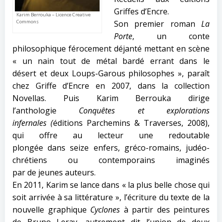
Griffes d’Encre.
Karim Berrouka – Licence Creative
Commons
Son premier roman
La
Porte
, un conte
philosophique férocement déjanté mettant en scène
« un nain tout de métal bardé errant dans le
désert et deux Loups-Garous philosophes », paraît
chez Griffe d’Encre en 2007, dans la collection
Novellas. Puis Karim Berrouka dirige
l’anthologie
Conquêtes et explorations
infernales (
éditions Parchemins & Traverses, 2008),
qui offre au lecteur une redoutable
plongée dans seize enfers, gréco-romains, judéo-
chrétiens ou contemporains imaginés
par de jeunes auteurs.
En 2011, Karim se lance dans « la plus belle chose qui
soit arrivée à sa littérature », l’écriture du texte de la
nouvelle graphique
Cyclones
à partir des peintures