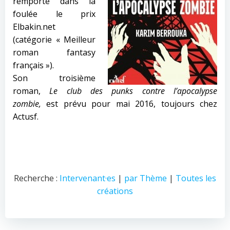
remporte dans la
foulée le prix
Elbakin.net
(catégorie « Meilleur
roman fantasy
français »).
Son troisième
roman,
Le club des punks contre l’apocalypse
zombie,
est prévu pour mai 2016, toujours chez
Actusf.
Recherche :
Intervenant·es
|
par Thème
|
Toutes les
créations