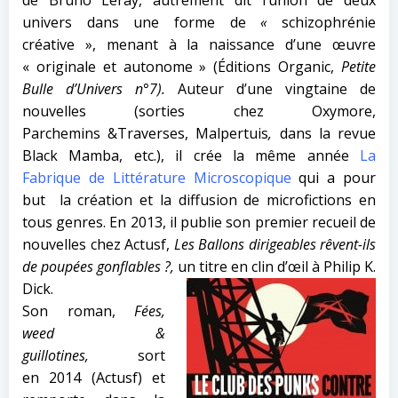
de Bruno Leray, autrement dit l’union de deux
univers dans une forme de
«
schizophrénie
créative », menant à la naissance d’une œuvre
« originale et autonome » (Éditions Organic,
Petite
Bulle d’Univers n°7
).
Auteur d’une vingtaine de
nouvelles (sorties chez Oxymore,
Parchemins &Traverses, Malpertuis
,
dans la
revue
Black Mamba, etc.), il crée la même année
La
Fabrique de Littérature Microscopique
qui a pour
but la création et la diffusion de microfictions en
tous genres. En
2013, il publie son premier recueil de
nouvelles chez Actusf,
Les Ballons dirigeables rêvent-ils
de poupées gonflables ?,
un titre en clin d’œil à Philip K.
Dick.
Son roman,
Fées,
weed &
guillotines,
sort
en 2014 (Actusf) et