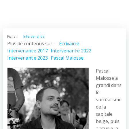
Fiche :
Intervenant·e
Plus de contenus sur :
Écrivain·e
Intervenant·e 2017
Intervenant·e 2022
Intervenant·e 2023
Pascal Malosse
Pascal
Malosse a
grandi dans
le
surréalisme
de la
capitale
belge, puis
a étudié la