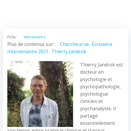
Fiche :
Intervenant·e
Plus de contenus sur :
Chercheur·se
Écrivain·e
Intervenant·e 2021
Thierry Jandrok
Thierry Jandrok est
docteur en
psychologie et
psychopathologie,
psychologue
clinicien et
psychanalyste. Il
partage
essentiellement
son temps entre pratique clinique et travaux