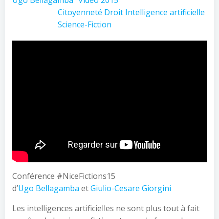
Ugo Bellagamba
Vidéo 2015
Citoyenneté
Droit
Intelligence artificielle
Science-Fiction
Conférence #NiceFictions15
d’
Ugo Bellagamba
et
Giulio-Cesare Giorgini
Les intelligences artificielles ne sont plus tout à fait