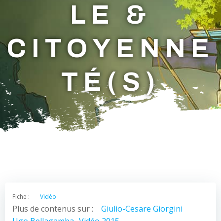
LE &
CITOYENNE
TÉ(S)
Fiche :
Vidéo
Plus de contenus sur :
Giulio-Cesare Giorgini