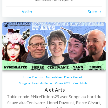
Vidéo
Suite
Lionel Davoust
Nydenlafee
Pierre Gévart
Songe au bord du fleuve
Vidéo 2023
Yann Minh
IA et Arts
Table ronde #NiceFictions23 avec Songe au bord du
fleuve aka Cenlivan·e, Lionel Davoust, Pierre Gévart,