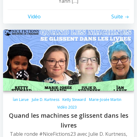
Yann […]
Vidéo
Suite
Ïan Larue
Julie D. Kurtness
Ketty Steward
Marie-Josée Martin
Vidéo 2023
Quand les machines se glissent dans les
livres
Table ronde #NiceFictions23 avec Julie D. Kurtness,