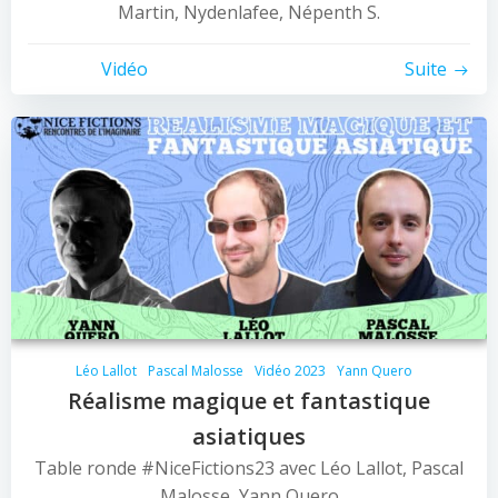
Martin, Nydenlafee, Népenth S.
Vidéo
Suite
Léo Lallot
Pascal Malosse
Vidéo 2023
Yann Quero
Réalisme magique et fantastique
asiatiques
Table ronde #NiceFictions23 avec Léo Lallot, Pascal
Malosse, Yann Quero