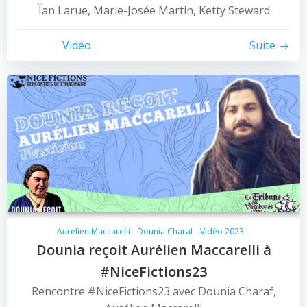
Ïan Larue, Marie-Josée Martin, Ketty Steward
Vidéo
Suite
Aurélien Maccarelli
Dounia Charaf
Vidéo 2023
Dounia reçoit Aurélien Maccarelli à
#NiceFictions23
Rencontre #NiceFictions23 avec Dounia Charaf,