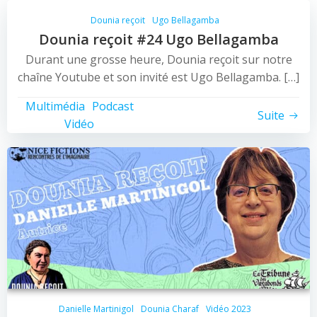
Dounia reçoit
Ugo Bellagamba
Dounia reçoit #24 Ugo Bellagamba
Durant une grosse heure, Dounia reçoit sur notre
chaîne Youtube et son invité est Ugo Bellagamba. […]
Multimédia
Podcast
Suite
Vidéo
Danielle Martinigol
Dounia Charaf
Vidéo 2023