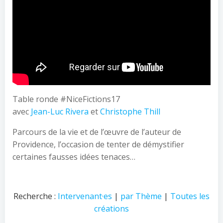
Table ronde #NiceFictions17
avec
Jean-Luc Rivera
et
Christophe Thill
Parcours de la vie et de l’œuvre de l’auteur de
Providence, l’occasion de tenter de démystifier
certaines fausses idées tenaces…
Recherche :
Intervenant·es
|
par Thème
|
Toutes les
créations