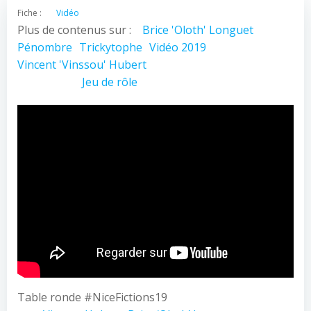
Fiche :
Vidéo
Plus de contenus sur :
Brice 'Oloth' Longuet
Pénombre
Trickytophe
Vidéo 2019
Vincent 'Vinssou' Hubert
Jeu de rôle
Table ronde #NiceFictions19