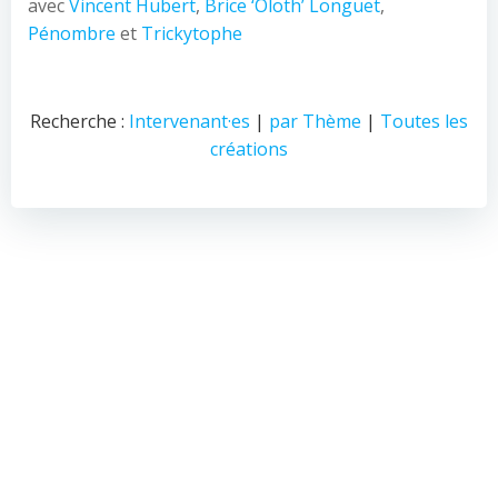
avec
Vincent Hubert
,
Brice ‘Oloth’ Longuet
,
Pénombre
et
Trickytophe
Recherche :
Intervenant·es
|
par Thème
|
Toutes les
créations