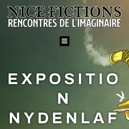
Aller
au
contenu
EXPOSITIO
N
NYDENLAF