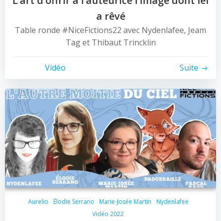
L’art d’offrir à l’auteurice l’image dont iel
a rêvé
Table ronde #NiceFictions22 avec Nydenlafee, Jeam
Tag et Thibaut Trincklin
Vidéo
Suite
Aurelio
Élodie Serrano
Marie-Josée Martin
Nydenlafee
Vidéo 2022