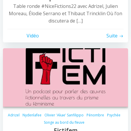
Table ronde #NiceFictions22 avec Adrizel, Julien
Moreau, Élodie Serrano et Thibaut Trincklin Où l’on
discutera de […]
Vidéo
Suite
Adrizel
Nydenlafee
Olivier 'Akae' Sanfilippo
Pénombre
Psychée
Songe au bord du fleuve
Fictifem