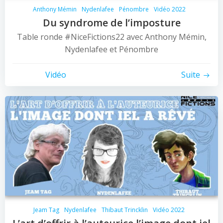
Anthony Mémin
Nydenlafee
Pénombre
Vidéo 2022
Du syndrome de l’imposture
Table ronde #NiceFictions22 avec Anthony Mémin,
Nydenlafee et Pénombre
Vidéo
Suite
Jeam Tag
Nydenlafee
Thibaut Trincklin
Vidéo 2022