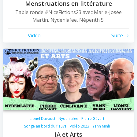
Menstruations en littérature
Table ronde #NiceFictions23 avec Marie-Josée
Martin, Nydenlafee, Népenth S.
Vidéo
Suite
Lionel Davoust
Nydenlafee
Pierre Gévart
Songe au bord du fleuve
Vidéo 2023
Yann Minh
IA et Arts