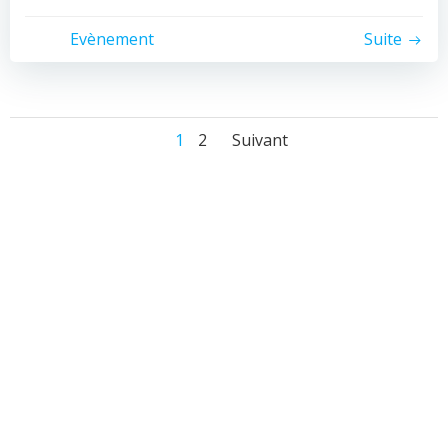
Evènement
Suite
Posts
Posts
Page
Page
1
2
Suivant
navigation
navigation