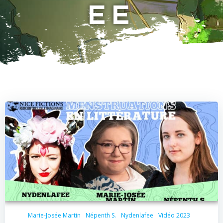
EE
Marie-Josée Martin
Népenth S.
Nydenlafee
Vidéo 2023