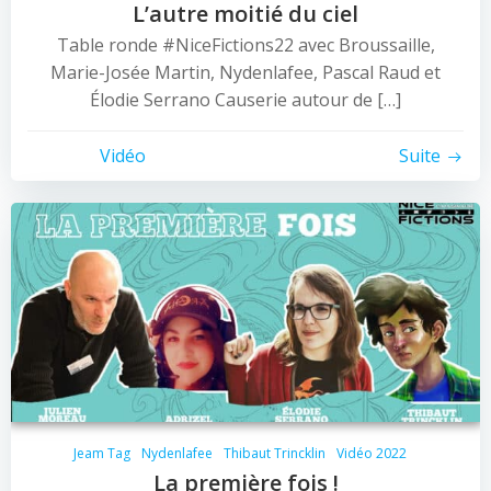
L’autre moitié du ciel
Table ronde #NiceFictions22 avec Broussaille,
Marie-Josée Martin, Nydenlafee, Pascal Raud et
Élodie Serrano Causerie autour de […]
Vidéo
Suite
Jeam Tag
Nydenlafee
Thibaut Trincklin
Vidéo 2022
La première fois !