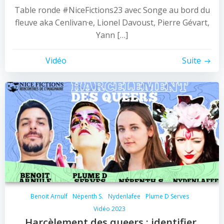
Table ronde #NiceFictions23 avec Songe au bord du
fleuve aka Cenlivan·e, Lionel Davoust, Pierre Gévart,
Yann […]
Vidéo
Suite
Benoit Arnulf
Népenth S.
Nydenlafee
Plume D Serves
Vidéo 2023
Harcèlement des queers : identifier,