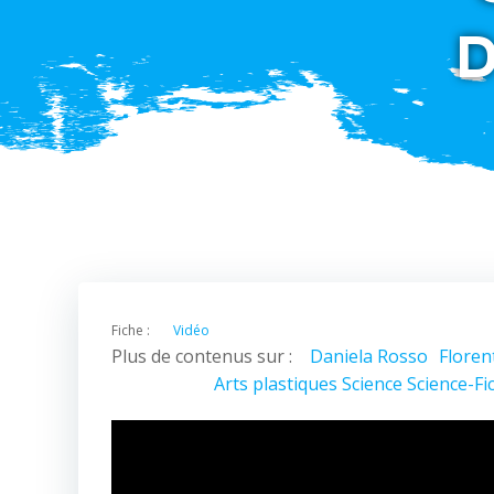
Fiche :
Vidéo
Plus de contenus sur :
Daniela Rosso
Floren
Arts plastiques
Science
Science-Fi