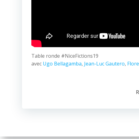
Table ronde #NiceFictions19
avec
Ugo Bellagamba
,
Jean-Luc Gautero
,
Flore
R