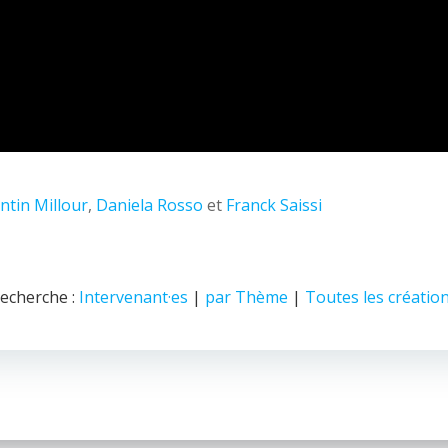
ntin Millour
,
Daniela Rosso
et
Franck Saissi
echerche :
Intervenant·es
|
par Thème
|
Toutes les créatio
© 2026 Nice Fictions.