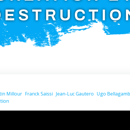
DESTRUCTIO
tin Millour
Franck Saïssi
Jean-Luc Gautero
Ugo Bellagam
ction