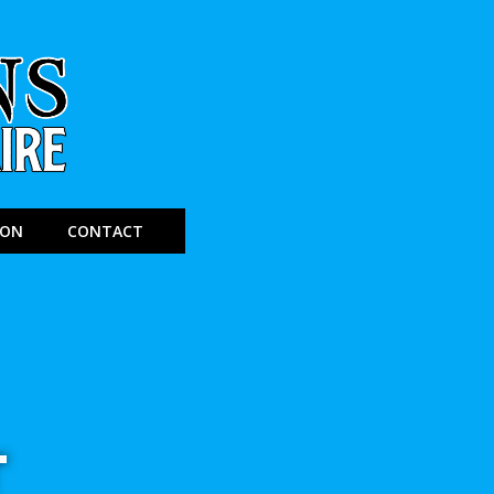
ION
CONTACT
T