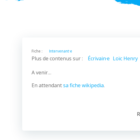
Fiche :
Intervenant·e
Plus de contenus sur :
Écrivain·e
Loïc Henry
A venir…
En attendant
sa fiche wikipedia
.
R