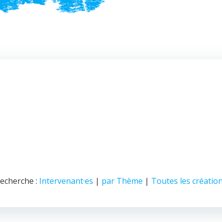
echerche :
Intervenant·es
|
par Thème
|
Toutes les créatio