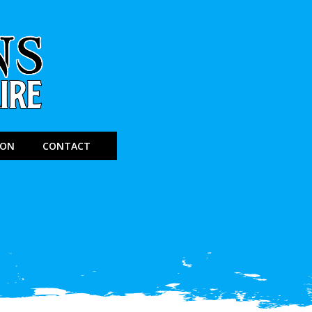
ION
CONTACT
C