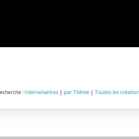
© 2026 Nice Fictions.
echerche :
Intervenant·es
|
par Thème
|
Toutes les créatio