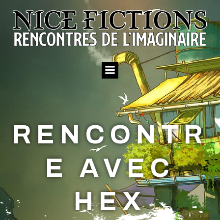
Aller
au
contenu
RENCONTR
E AVEC
HEX