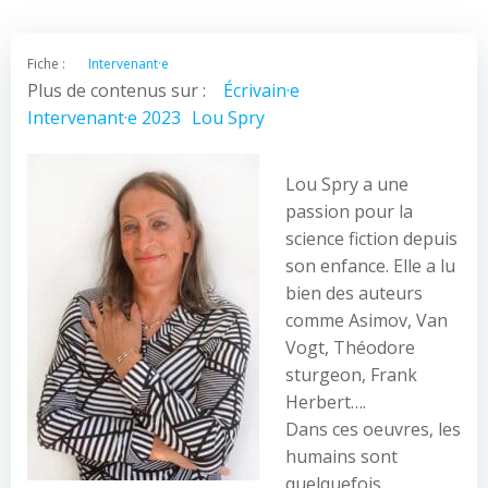
Fiche :
Intervenant·e
Plus de contenus sur :
Écrivain·e
Intervenant·e 2023
Lou Spry
Lou Spry a une
passion pour la
science fiction depuis
son enfance. Elle a lu
bien des auteurs
comme Asimov, Van
Vogt, Théodore
sturgeon, Frank
Herbert….
Dans ces oeuvres, les
humains sont
quelquefois