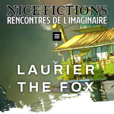
Aller
au
contenu
LAURIER
THE FOX