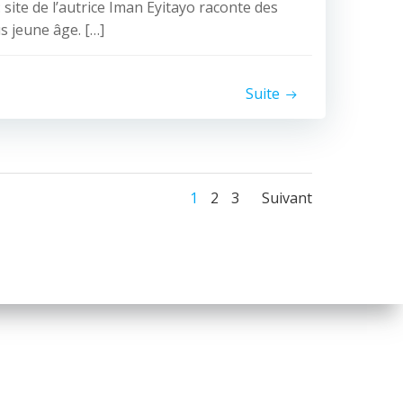
site de l’autrice Iman Eyitayo raconte des
s jeune âge. […]
Suite
Posts
Posts
Page
Page
Page
1
2
3
Suivant
navigation
navigati