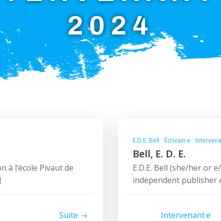
2024
E.D.E. Bell
Écrivain·e
Interven
Bell, E. D. E.
n à l’école Pivaut de
E.D.E. Bell (she/her or e
]
independent publisher At
Suite
Intervenant·e