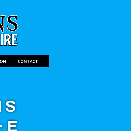
ION
CONTACT
NS
·E