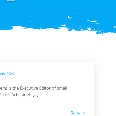
ant·e 2024
/em) is the Executive Editor of small
this Arts, poet, […]
Suite