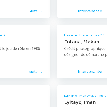
Suite
Intervenant·e
iété
Écrivain·e
Intervenant·e 2024
Fofana, Makan
t le jeu de rôle en 1986
Crédit photographique 
désigner de démarche par
Suite
Intervenant·e
Écrivain·e
Iman Eyitayo
Interv
Eyitayo, Iman