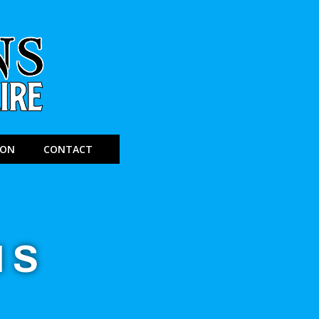
ION
CONTACT
NS