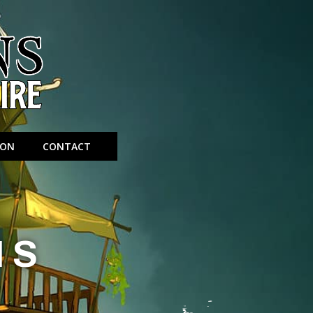
ION
CONTACT
NS