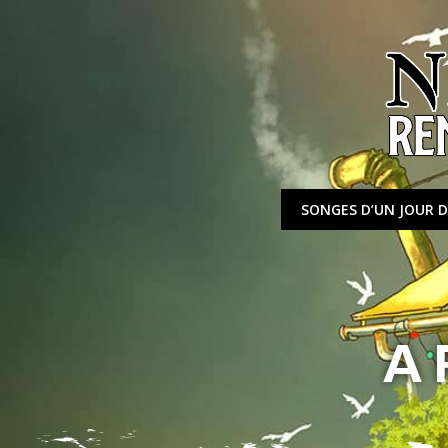
Aller
au
contenu
SONGES D’UN JOUR D
A