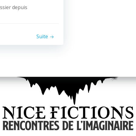
assier depuis
Suite