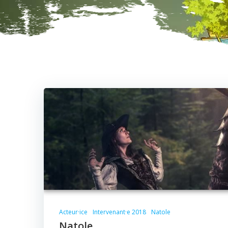
Acteur·ice
Intervenant·e 2018
Natole
Natole