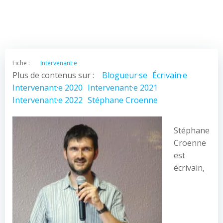
Fiche :
Intervenant·e
Plus de contenus sur :
Blogueur·se
Écrivain·e
Intervenant·e 2020
Intervenant·e 2021
Intervenant·e 2022
Stéphane Croenne
Stéphane
Croenne
est
écrivain,