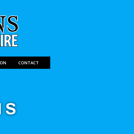
ION
CONTACT
NS