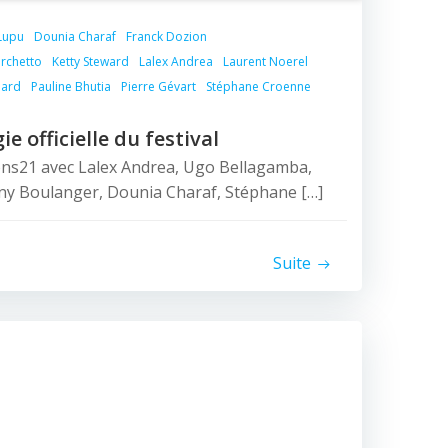
Lupu
Dounia Charaf
Franck Dozion
rchetto
Ketty Steward
Lalex Andrea
Laurent Noerel
lard
Pauline Bhutia
Pierre Gévart
Stéphane Croenne
ie officielle du festival
ons21 avec Lalex Andrea, Ugo Bellagamba,
ony Boulanger, Dounia Charaf, Stéphane […]
Suite