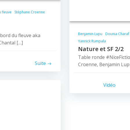
 fleuve
Stéphane Croenne
Benjamin Lupu
Dounia Charaf
bord du fleuve aka
Yannick Rumpala
Chantal […]
Nature et SF 2/2
Table ronde #NiceFicti
Suite
Croenne, Benjamin Lupu
Vidéo
© 2026 Nice Fictions.