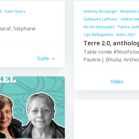
3
Yann Quero
Anthony Boulanger
Benjamin 
Guillaume Laffineur
Hélène Ma
Nicole Démoutiez
Patrice Qué
haraf, Stéphane
Ugo Bellagamba
Vidéo 2021
Terre 2.0, antholog
Table ronde #NiceFicti
Suite
Pauline J. Bhutia, Anth
Vidéo