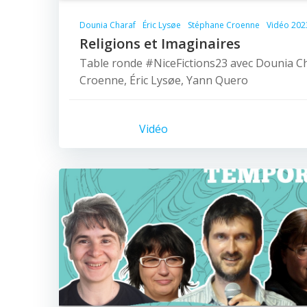
Dounia Charaf
Éric Lysøe
Stéphane Croenne
Vidéo 202
Religions et Imaginaires
Table ronde #NiceFictions23 avec Dounia C
Croenne, Éric Lysøe, Yann Quero
Vidéo